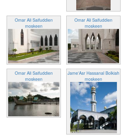
Omar Ali Saifuddien
Omar Ali Saifuddien
moskeen
moskeen
Omar Ali Saifuddien
Jame'Asr Hassanal Bolkiah
moskeen
moskeen