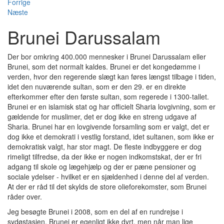
Forrige
Næste
Brunei Darussalam
Der bor omkring 400.000 mennesker i Brunei Darussalam eller
Brunei, som det normalt kaldes. Brunei er det kongedømme i
verden, hvor den regerende slægt kan føres længst tilbage i tiden,
idet den nuværende sultan, som er den 29. er en direkte
efterkommer efter den første sultan, som regerede i 1300-tallet.
Brunei er en islamisk stat og har officielt Sharia lovgivning, som er
gældende for muslimer, det er dog ikke en streng udgave af
Sharia. Brunei har en lovgivende forsamling som er valgt, det er
dog ikke et demokrati i vestlig forstand, idet sultanen, som ikke er
demokratisk valgt, har stor magt. De fleste indbyggere er dog
rimeligt tilfredse, da der ikke er nogen indkomstskat, der er fri
adgang til skole og lægehjælp og der er pæne pensioner og
sociale ydelser - hvilket er en sjældenhed i denne del af verden.
At der er råd til det skylds de store olieforekomster, som Brunei
råder over.
Jeg besøgte Brunei i 2008, som en del af en rundrejse i
sydøstasien. Brunei er egenligt ikke dyrt, men når man lige