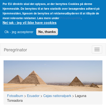
Per EU direktiv skal det oplyses, at der benyttes Cookies på denne
hjemmeside. De benyttes til at føre statistik over besøgendes adfærd på
hjemmesiden, ligesom de benyttes af reklameudbyderen til at tilbyde de
mest relevante reklamer. Læs mere under
Privatlivspolitik
.
Nej tak - jeg vil ikke have cookies
Ok - jeg accepterer
No, thanks
Gå
til
Peregrinator
Toggl
hovedindhold
naviga
Fotoalbum
>
Ecuador
>
Cajas nationalpark
>
Laguna
Toreadora