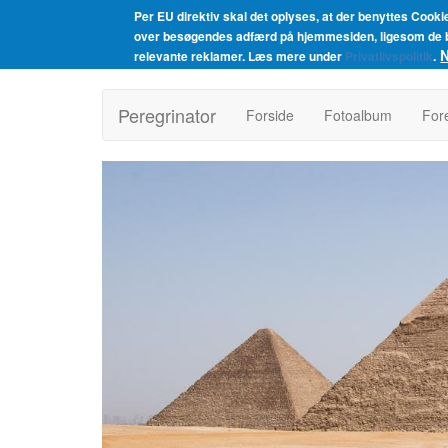
Per EU direktiv skal det oplyses, at der benyttes Cooki
over besøgendes adfærd på hjemmesiden, ligesom de be
N
relevante reklamer. Læs mere under
Privatlivspolitik
.
Gå
til
Peregrinator
Forside
Fotoalbum
For
hovedindhold