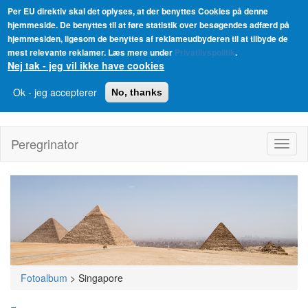
Per EU direktiv skal det oplyses, at der benyttes Cookies på denne
hjemmeside. De benyttes til at føre statistik over besøgendes adfærd på
hjemmesiden, ligesom de benyttes af reklameudbyderen til at tilbyde de
mest relevante reklamer. Læs mere under
Privatlivspolitik
.
Nej tak - jeg vil ikke have cookies
Ok - jeg accepterer
No, thanks
Gå
til
Peregrinator
Toggl
hovedindhold
naviga
Fotoalbum
>
Singapore