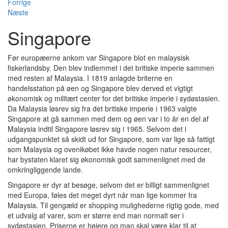
Forrige
Næste
Singapore
Før europæerne ankom var Singapore blot en malaysisk
fiskerlandsby. Den blev indlemmet i det britiske imperie sammen
med resten af Malaysia. I 1819 anlagde briterne en
handelsstation på øen og Singapore blev derved et vigtigt
økonomisk og militært center for det britiske imperie i sydøstasien.
Da Malaysia løsrev sig fra det britiske imperie i 1963 valgte
Singapore at gå sammen med dem og øen var i to år en del af
Malaysia indtil Singapore løsrev sig i 1965. Selvom det i
udgangspunktet så skidt ud for Singapore, som var lige så fattigt
som Malaysia og ovenikøbet ikke havde nogen natur resourcer,
har bystaten klaret sig økonomisk godt sammenlignet med de
omkringliggende lande.
Singapore er dyr at besøge, selvom det er billigt sammenlignet
med Europa, føles det meget dyrt når man lige kommer fra
Malaysia. Til gengæld er shopping mulighederne rigtig gode, med
et udvalg af varer, som er større end man normalt ser i
sydøstasien. Priserne er højere og man skal være klar til at