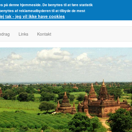
es på denne hjemmeside. De benyttes til at føre statistik
nyttes af reklameudbyderen til at tilbyde de mest
ej tak - jeg vil ikke have cookies
edrag
Links
Kontakt