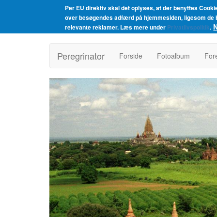
Per EU direktiv skal det oplyses, at der benyttes Cooki
over besøgendes adfærd på hjemmesiden, ligesom de be
N
relevante reklamer. Læs mere under
Privatlivspolitik
.
Gå
til
Peregrinator
Forside
Fotoalbum
For
hovedindhold