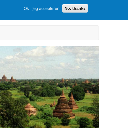
Ok - jeg accepterer
No, thanks