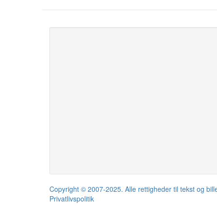
Copyright © 2007-2025. Alle rettigheder til tekst og bill
Privatlivspolitik